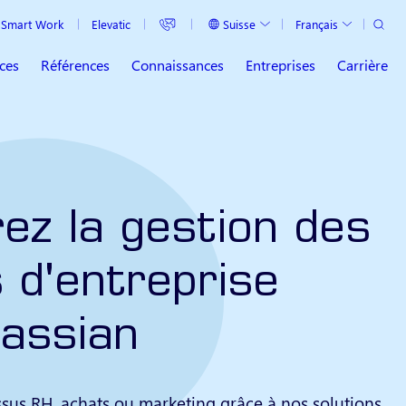
Recher
Suisse
Français
Smart Work
Elevatic
Pays actuel
Langue actuelle
ces
Références
Connaissances
Entreprises
Carrière
ez la gestion des
 d'entreprise
lassian
sus RH, achats ou marketing grâce à nos solutions