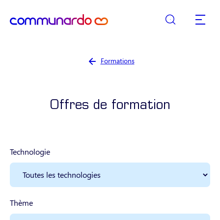
Rechercher
retour à la page d’accueil
Navigat
Vous êtes ici :
Formations
Offres de formation
Technologie
Thème