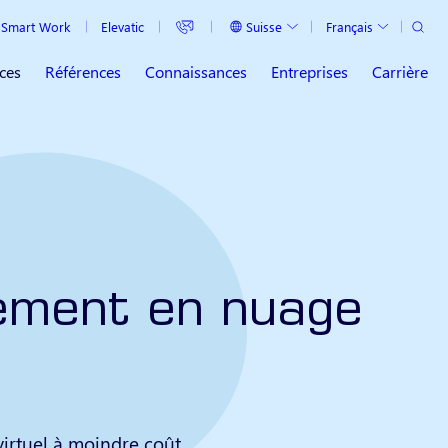
Recher
Suisse
Français
Smart Work
Elevatic
Pays actuel
Langue actuelle
ces
Références
Connaissances
Entreprises
Carrière
ement en nuage
irtuel à moindre coût