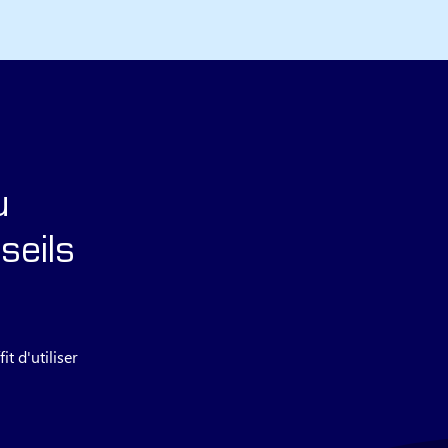
u
seils
t d'utiliser