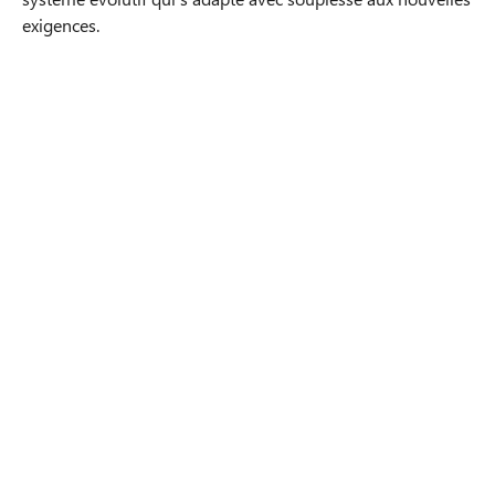
exigences.
Facteurs de réussite et
enseignements tirés de la base
de connaissances avec
Confluence et Jira
Impliquer activement les
collaborateurs
La gestion des connaissances repose sur la
participation. Ce n'est qu'en encourageant