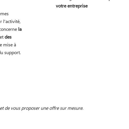
votre entreprise
èmes
 l'activité,
 concerne
la
 et
des
de mise à
du support.
 et de vous proposer une offre sur mesure.