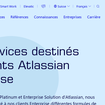
Recher
Suisse
Français
Smart Work
Elevatic
Pays actuel
Langue actuelle
ces
Références
Connaissances
Entreprises
Carrière
vices destinés
nts Atlassian
ise
Platinum et Enterprise Solution d'Atlassian, nous
é à nos clients Enterprise différentes formules de