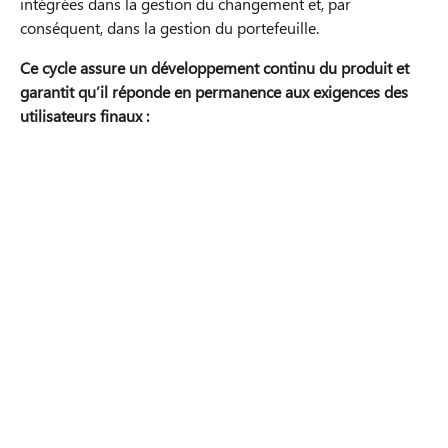
intégrées dans la gestion du changement et, par
conséquent, dans la gestion du portefeuille.
Ce cycle assure un développement continu du produit et
garantit qu’il réponde en permanence aux exigences des
utilisateurs finaux :
Cycle de gestion du cycle de vie
Exploitation et surveillance
Le produit fait l'objet d'un suivi et d'un
accompagnement dans le cadre de la gestion
des services.