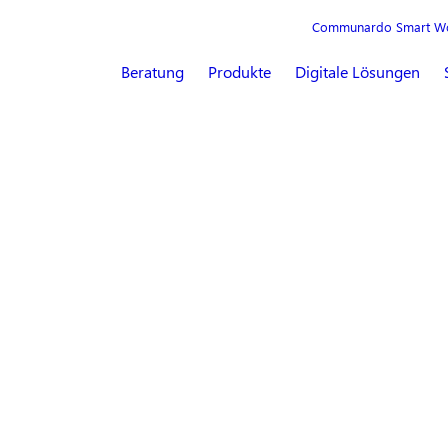
Communardo Smart W
Beratung
Produkte
Digitale Lösungen
tchhiker's Guide to the Atlassian App Galaxy
Better Content Archi