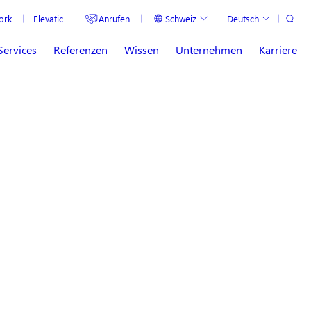
Suche
Anrufen
Schweiz
Deutsch
ork
Elevatic
Aktuelles Land
Aktuelle Sprache
Services
Referenzen
Wissen
Unternehmen
Karriere
ving for Confluence by Midori