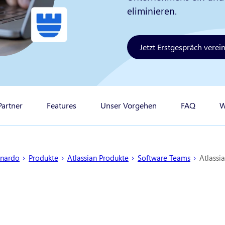
eliminieren.
Jetzt Erstgespräch verei
artner
Features
Unser Vorgehen
FAQ
W
 hier:
nardo
Produkte
Atlassian Produkte
Software Teams
Atlassi