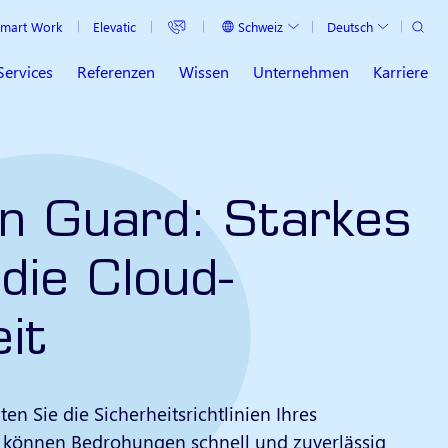
Suche
Schweiz
Deutsch
mart Work
Elevatic
Aktuelles Land
Aktuelle Sprache
Services
Referenzen
Wissen
Unternehmen
Karriere
an Guard: Starkes
 die Cloud-
it
ten Sie die Sicherheitsrichtlinien Ihres
können Bedrohungen schnell und zuverlässig