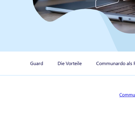
Guard
Die Vorteile
Communardo als P
Sie sind
Commu