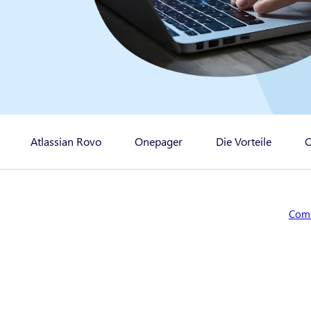
Atlassian Rovo
Onepager
Die Vorteile
C
Sie s
Com