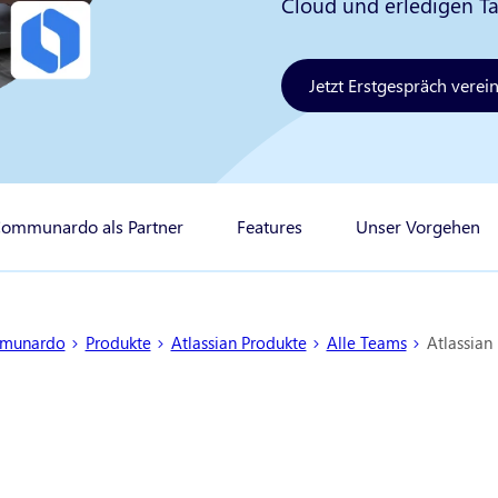
Cloud und erledigen Ta
Jetzt Erstgespräch verei
ommunardo als Partner
Features
Unser Vorgehen
ind hier:
munardo
Produkte
Atlassian Produkte
Alle Teams
Atlassian