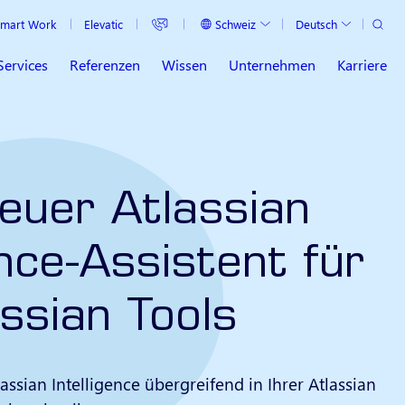
Suche
Schweiz
Deutsch
mart Work
Elevatic
Aktuelles Land
Aktuelle Sprache
Services
Referenzen
Wissen
Unternehmen
Karriere
euer Atlassian
ence-Assistent für
assian Tools
assian Intelligence übergreifend in Ihrer Atlassian