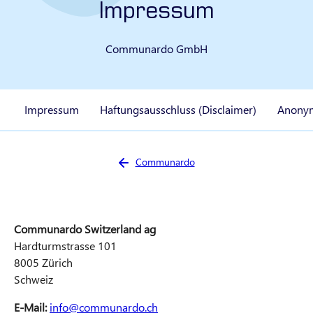
Impressum
Communardo GmbH
Impressum
Haftungsausschluss (Disclaimer)
Anonym
Sie sind hier:
Communardo
Communardo Switzerland ag
Hardturmstrasse 101
8005 Zürich
Schweiz
E-Mail:
info@communardo.ch